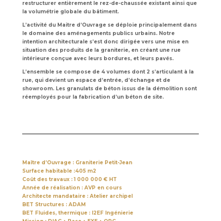
restructurer entièrement le rez-de-chaussée existant ainsi que
la volumétrie globale du bâtiment.
L’activité du Maitre d’Ouvrage se déploie principalement dans
le domaine des aménagements publics urbains. Notre
intention architecturale s’est donc dirigée vers une mise en
situation des produits de la graniterie, en créant une rue
intérieure conçue avec leurs bordures, et leurs pavés.
L’ensemble se compose de 4 volumes dont 2 s’articulant à la
rue, qui devient un espace d’entrée, d’échange et de
showroom. Les granulats de béton issus de la démolition sont
réemployés pour la fabrication d’un béton de site.
Maître d’Ouvrage : Graniterie Petit-Jean
Surface habitable :405 m2
Coût des travaux : 1 000 000 € HT
Année de réalisation : AVP en cours
Architecte mandataire : Atelier archipel
BET Structures : ADAM
BET Fluides, thermique : I2EF Ingénierie