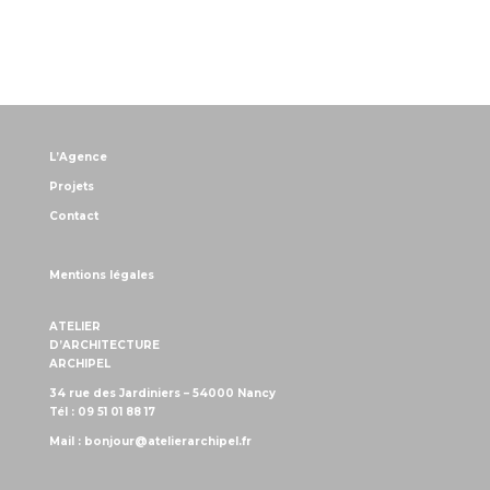
L’Agence
Projets
Contact
Mentions légales
ATELIER
D’ARCHITECTURE
ARCHIPEL
34 rue des Jardiniers – 54000 Nancy
Tél : 09 51 01 88 17
Mail :
bonjour@atelierarchipel.fr