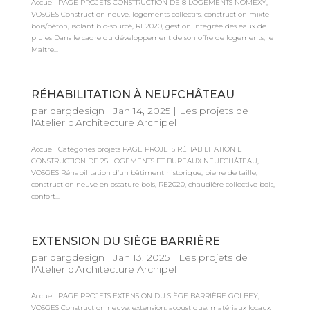
Accueil PAGE PROJETS CONSTRUCTION DE 8 LOGEMENTS NOMEXY,
VOSGES Construction neuve, logements collectifs, construction mixte
bois/béton, isolant bio-sourcé, RE2020, gestion integrée des eaux de
pluies Dans le cadre du développement de son offre de logements, le
Maitre...
RÉHABILITATION À NEUFCHÂTEAU
par
dargdesign
|
Jan 14, 2025
|
Les projets de
l'Atelier d'Architecture Archipel
Accueil Catégories projets PAGE PROJETS RÉHABILITATION ET
CONSTRUCTION DE 25 LOGEMENTS ET BUREAUX NEUFCHÂTEAU,
VOSGES Réhabilitation d’un bâtiment historique, pierre de taille,
construction neuve en ossature bois, RE2020, chaudière collective bois,
confort...
EXTENSION DU SIÈGE BARRIÈRE
par
dargdesign
|
Jan 13, 2025
|
Les projets de
l'Atelier d'Architecture Archipel
Accueil PAGE PROJETS EXTENSION DU SIÈGE BARRIÈRE GOLBEY,
VOSGES Construction neuve, extension, acoustique, matériaux locaux