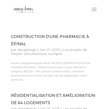
CONSTRUCTION D’UNE PHARMACIE À
ÉPINAL
par
dargdesign
|
Jan 21, 2025
|
Les projets de
l'Atelier d'Architecture Archipel
Accueil Catégories projets PAGE PROJETS CONSTRUCTION D’UNE
PHARMACIE ÉPINAL, VOSGES Construction neuve, ERP 5ème
catégorie, RE2020 – 10%, pompe à chaleur air/air, installation
photovoltaïque en toiture terrasse, toitures végétalisées, travail
particuier...
RÉSIDENTIALISATION ET AMÉLIORATION
DE 64 LOGEMENTS
par
dargdesign
|
Jan 21, 2025
|
Les projets de