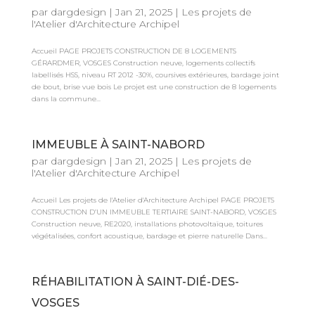
par
dargdesign
|
Jan 21, 2025
|
Les projets de
l'Atelier d'Architecture Archipel
Accueil PAGE PROJETS CONSTRUCTION DE 8 LOGEMENTS
GÉRARDMER, VOSGES Construction neuve, logements collectifs
labellisés HSS, niveau RT 2012 -30%, coursives extérieures, bardage joint
de bout, brise vue bois Le projet est une construction de 8 logements
dans la commune...
IMMEUBLE À SAINT-NABORD
par
dargdesign
|
Jan 21, 2025
|
Les projets de
l'Atelier d'Architecture Archipel
Accueil Les projets de l'Atelier d'Architecture Archipel PAGE PROJETS
CONSTRUCTION D’UN IMMEUBLE TERTIAIRE SAINT-NABORD, VOSGES
Construction neuve, RE2020, installations photovoltaïque, toitures
végétalisées, confort acoustique, bardage et pierre naturelle Dans...
RÉHABILITATION À SAINT-DIÉ-DES-
VOSGES